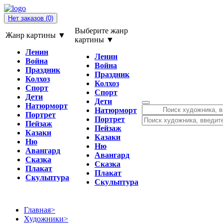
Нет заказов
(0)
Выберите жанр
Жанр картины ▼
картины ▼
Ленин
Ленин
Война
Война
Праздник
Праздник
Колхоз
Колхоз
Спорт
Спорт
Дети
Дети
Натюрморт
Натюрморт
Портрет
Портрет
Пейзаж
Пейзаж
Казаки
Казаки
Ню
Ню
Авангард
Авангард
Сказка
Сказка
Плакат
Плакат
Скульптура
Скульптура
Главная
>
Художники
>