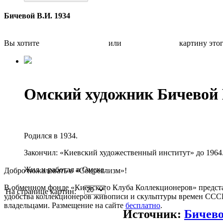
Бичевой В.И. 1934
Вы хотите
Бесплатно оценить
или
Быстро продать
картину это
Омский художник Бичевой
Родился в 1934.
Закончил: «Киевский художественный институт» до 1964
Жил и работал в Омске.
Добро пожаловать в «Соцреализм»!
В обменном фонде «Киевского Клуба Коллекционеров» предста
На странице картин:
удобства коллекционеров живописи и скульптуры времен СССР.
владельцами. Размещение на сайте
бесплатно
.
Источник:
Бичев