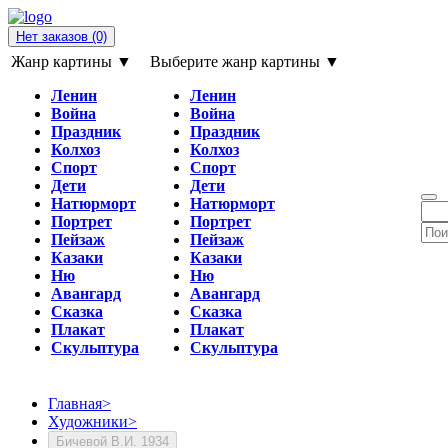
Нет заказов
(0)
Жанр картины ▼
Выберите жанр картины ▼
Ленин
Ленин
Война
Война
Праздник
Праздник
Колхоз
Колхоз
Спорт
Спорт
Дети
Дети
Натюрморт
Натюрморт
Портрет
Портрет
Пейзаж
Пейзаж
Казаки
Казаки
Ню
Ню
Авангард
Авангард
Сказка
Сказка
Плакат
Плакат
Скульптура
Скульптура
Главная
>
Художники
>
Бичевой В.И. 1934