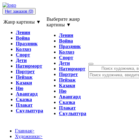
Нет заказов
(0)
Выберите жанр
Жанр картины ▼
картины ▼
Ленин
Ленин
Война
Война
Праздник
Праздник
Колхоз
Колхоз
Спорт
Спорт
Дети
Дети
Натюрморт
Натюрморт
Портрет
Портрет
Пейзаж
Пейзаж
Казаки
Казаки
Ню
Ню
Авангард
Авангард
Сказка
Сказка
Плакат
Плакат
Скульптура
Скульптура
Главная
>
Художники
>