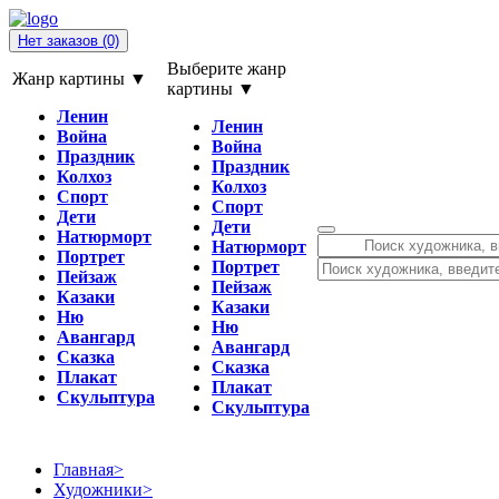
Нет заказов
(0)
Выберите жанр
Жанр картины ▼
картины ▼
Ленин
Ленин
Война
Война
Праздник
Праздник
Колхоз
Колхоз
Спорт
Спорт
Дети
Дети
Натюрморт
Натюрморт
Портрет
Портрет
Пейзаж
Пейзаж
Казаки
Казаки
Ню
Ню
Авангард
Авангард
Сказка
Сказка
Плакат
Плакат
Скульптура
Скульптура
Главная
>
Художники
>