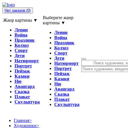
Нет заказов
(0)
Выберите жанр
Жанр картины ▼
картины ▼
Ленин
Ленин
Война
Война
Праздник
Праздник
Колхоз
Колхоз
Спорт
Спорт
Дети
Дети
Натюрморт
Натюрморт
Портрет
Портрет
Пейзаж
Пейзаж
Казаки
Казаки
Ню
Ню
Авангард
Авангард
Сказка
Сказка
Плакат
Плакат
Скульптура
Скульптура
Главная
>
Художники
>