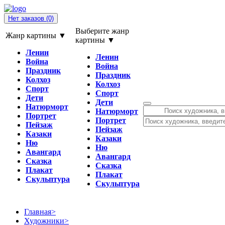
Нет заказов
(0)
Выберите жанр
Жанр картины ▼
картины ▼
Ленин
Ленин
Война
Война
Праздник
Праздник
Колхоз
Колхоз
Спорт
Спорт
Дети
Дети
Натюрморт
Натюрморт
Портрет
Портрет
Пейзаж
Пейзаж
Казаки
Казаки
Ню
Ню
Авангард
Авангард
Сказка
Сказка
Плакат
Плакат
Скульптура
Скульптура
Главная
>
Художники
>