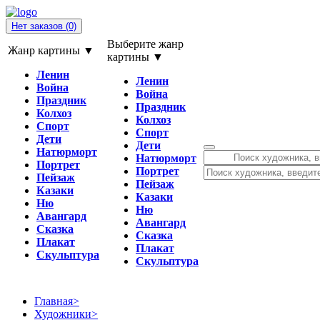
Нет заказов
(0)
Выберите жанр
Жанр картины ▼
картины ▼
Ленин
Ленин
Война
Война
Праздник
Праздник
Колхоз
Колхоз
Спорт
Спорт
Дети
Дети
Натюрморт
Натюрморт
Портрет
Портрет
Пейзаж
Пейзаж
Казаки
Казаки
Ню
Ню
Авангард
Авангард
Сказка
Сказка
Плакат
Плакат
Скульптура
Скульптура
Главная
>
Художники
>