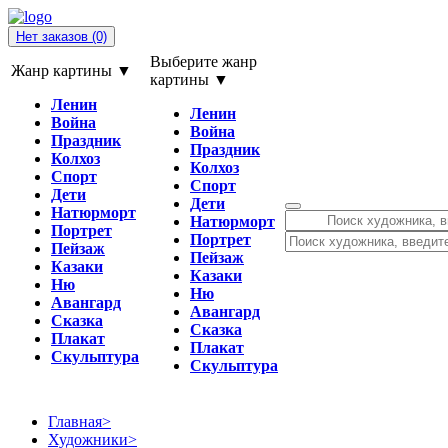
Нет заказов
(0)
Выберите жанр
Жанр картины ▼
картины ▼
Ленин
Ленин
Война
Война
Праздник
Праздник
Колхоз
Колхоз
Спорт
Спорт
Дети
Дети
Натюрморт
Натюрморт
Портрет
Портрет
Пейзаж
Пейзаж
Казаки
Казаки
Ню
Ню
Авангард
Авангард
Сказка
Сказка
Плакат
Плакат
Скульптура
Скульптура
Главная
>
Художники
>