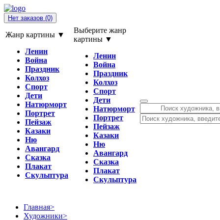
Нет заказов
(0)
Выберите жанр
Жанр картины ▼
картины ▼
Ленин
Ленин
Война
Война
Праздник
Праздник
Колхоз
Колхоз
Спорт
Спорт
Дети
Дети
Натюрморт
Натюрморт
Портрет
Портрет
Пейзаж
Пейзаж
Казаки
Казаки
Ню
Ню
Авангард
Авангард
Сказка
Сказка
Плакат
Плакат
Скульптура
Скульптура
Главная
>
Художники
>