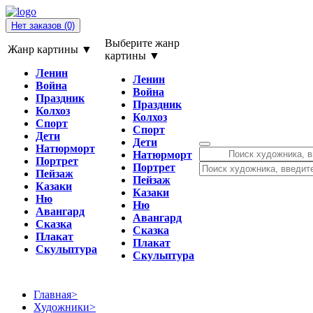
Нет заказов
(0)
Выберите жанр
Жанр картины ▼
картины ▼
Ленин
Ленин
Война
Война
Праздник
Праздник
Колхоз
Колхоз
Спорт
Спорт
Дети
Дети
Натюрморт
Натюрморт
Портрет
Портрет
Пейзаж
Пейзаж
Казаки
Казаки
Ню
Ню
Авангард
Авангард
Сказка
Сказка
Плакат
Плакат
Скульптура
Скульптура
Главная
>
Художники
>