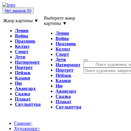
Нет заказов
(0)
Выберите жанр
Жанр картины ▼
картины ▼
Ленин
Ленин
Война
Война
Праздник
Праздник
Колхоз
Колхоз
Спорт
Спорт
Дети
Дети
Натюрморт
Натюрморт
Портрет
Портрет
Пейзаж
Пейзаж
Казаки
Казаки
Ню
Ню
Авангард
Авангард
Сказка
Сказка
Плакат
Плакат
Скульптура
Скульптура
Главная
>
Художники
>