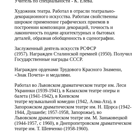
Учитель по специальности - К. Елева.
Художник театра. Работал в отрасли театрально-
декорационного искусства. Работам свойственны
широкое применение графических
приемов в
построении композиции декораций, точность и
лаконичность подачи архитектурных
и бытовых
деталей, образная обобщенность в сценографии.
Заслуженный деятель искусств РСФСР
(1957). Награжден Сталинской премией (1950). Получил
Государственные награды СССР.
Награжден орденами Трудового Красного Знамени,
«Знак Почета» и медалями.
Работал во Львовском
драматическом
театре
им.
Леси
Украинки (1939-1941), в Казахском театре
оперы и
балета (1941-1942), в Киевском
театре
музыкальной
комедии (1942, Алма-Ата), в
Запорожском драматическом театре
им.
Н. Щорса (1942-
1944, Душанбе; 1957-1958, Запорожье), во
Львовском
драматическом театре
им.
М. Заньковецкой
(1944-1957, с 1960), в Днепропетровском драматическом
театре
им.
Т. Шевченко (1958-1960).