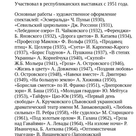
Участвовал в республиканских выставках с 1951 года.
Основные работы - художественное оформление
спектаклей: «Эсмеральда» Ч. Пуньи (1930),
«Севильский цирюльник» Дж. Россини (1931),
«Лебединое озеро» П. Чайковского (1932), «Ференджи»
Б. Яновского (1932), «Дорога цветов» В. Катаева (1934),
«Профессор Мамлок» Ф. Вольфа (1935), «Продавец
птиц» К. Целлера (1935), «Суета» И. Карпенко-Карого
(1937), «Борис Годунов» А. Пушкина (1937), «В степях
Украины» А. Корнейчука (1940), «Скупой»
Ж.Б. Мольера (1941), «Гроза» А. Островского (1946),
«Жизнь в цвету» А. Довженко (1947), «Поздняя любовь»
О. Островского (1948), «Навеки вместе» Л. Дмитерко
(1949), «На большую землю» А. Хижняка (1950),
«Борислав смеется» по И. Франко (1951), «Днепровские
зори» Я. Баша (1951), «Молодая гвардия» Ю. Мейтуса
(1953), «Тайфун» Цао-Юя (1958), «Первый день
свободы» А. Кручковского (Львовский украинский
драматический театр имени М. Заньковецкой), «Любовь
сильных» П. Ребра (1958), «Не судилось» М. Старицкого
(1961), «Под золотым орлом» Я. Галана (1962), «Гроза
над Гавайями» А. Левады (1964), «На изломе ночи» Р.
Иваничука, Б. Анткива (1964), «Оптимистичная
трагедия» В. Вишневского (Запорожский