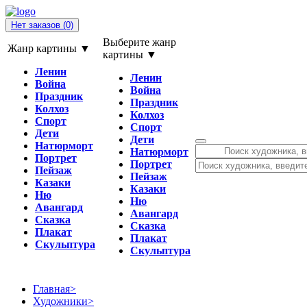
Нет заказов
(0)
Выберите жанр
Жанр картины ▼
картины ▼
Ленин
Ленин
Война
Война
Праздник
Праздник
Колхоз
Колхоз
Спорт
Спорт
Дети
Дети
Натюрморт
Натюрморт
Портрет
Портрет
Пейзаж
Пейзаж
Казаки
Казаки
Ню
Ню
Авангард
Авангард
Сказка
Сказка
Плакат
Плакат
Скульптура
Скульптура
Главная
>
Художники
>