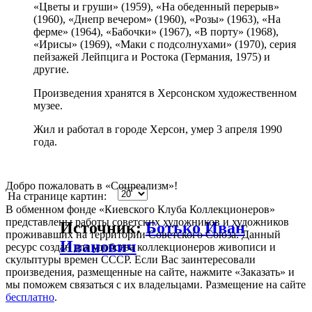
«Цветы и груши» (1959), «На обеденный перерыв»
(1960), «Днепр вечером» (1960), «Розы» (1963), «На
ферме» (1964), «Бабочки» (1967), «В порту» (1968),
«Ирисы» (1969), «Маки с подсолнухами» (1970), серия
пейзажей Лейпцига и Ростока (Германия, 1975) и
другие.
Произведения хранятся в Херсонском
художественном
музее.
Жил и работал в городе Херсон, умер 3 апреля 1990
года.
Добро пожаловать в «Соцреализм»!
На странице картин:
В обменном фонде «Киевского Клуба Коллекционеров»
представлены работы советских художников и художников
Источник:
Ботько Иван
проживавших на территории Советского Союза. Данный
Иванович
ресурс создан для удобства коллекционеров живописи и
скульптуры времен СССР. Если Вас заинтересовали
произведения, размещенные на сайте, нажмите «Заказать» и
мы поможем связаться с их владельцами. Размещение на сайте
бесплатно
.