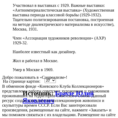
Участвовал в выставках с 1929. Важные выставки:
«Антиимпериалистическая выставка» (Художественная
выставка периода классовой борьбы (1929-1932).
Тщательно политизированная постановка, построенная
на методе диалектрического материализма в искусстве),
Москва, 1931.
Член «Ассоциация художников революции» (АХР)
1929-32.
Наиболее известный как дизайнер.
Жил и работал в Москве.
Умер в Москве в 1969.
Добро пожаловать в «Соцреализм»!
На странице картин:
В обменном фонде «Киевского Клуба Коллекционеров»
представлены работы советских художников и художников
Источник:
Брауде Юлий
проживавших на территории Советского Союза. Данный
Яковлевич
ресурс создан для удобства коллекционеров живописи и
скульптуры времен СССР. Если Вас заинтересовали
произведения, размещенные на сайте, нажмите «Заказать» и
мы поможем связаться с их владельцами. Размещение на сайте