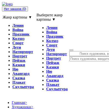
Нет заказов
(0)
Выберите жанр
Жанр картины ▼
картины ▼
Ленин
Ленин
Война
Война
Праздник
Праздник
Колхоз
Колхоз
Спорт
Спорт
Дети
Дети
Натюрморт
Натюрморт
Портрет
Портрет
Пейзаж
Пейзаж
Казаки
Казаки
Ню
Ню
Авангард
Авангард
Сказка
Сказка
Плакат
Плакат
Скульптура
Скульптура
Главная
>
Художники
>