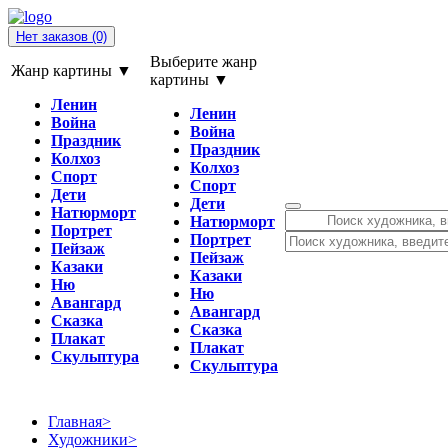
Нет заказов
(0)
Выберите жанр
Жанр картины ▼
картины ▼
Ленин
Ленин
Война
Война
Праздник
Праздник
Колхоз
Колхоз
Спорт
Спорт
Дети
Дети
Натюрморт
Натюрморт
Портрет
Портрет
Пейзаж
Пейзаж
Казаки
Казаки
Ню
Ню
Авангард
Авангард
Сказка
Сказка
Плакат
Плакат
Скульптура
Скульптура
Главная
>
Художники
>