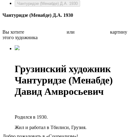
Чантуридзе (Менабде) Д.А. 1930
Чантуридзе (Менабде) Д.А. 1930
Вы хотите
Бесплатно оценить
или
Быстро продать
картину
этого художника
Грузинский художник
Чантуридзе (Менабде)
Давид Амвросьевич
Родился в 1930.
Жил и работал в Тбилиси, Грузия.
Добро пожаловать в «Соцреализм»!