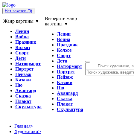
Нет заказов
(0)
Выберите жанр
Жанр картины ▼
картины ▼
Ленин
Ленин
Война
Война
Праздник
Праздник
Колхоз
Колхоз
Спорт
Спорт
Дети
Дети
Натюрморт
Натюрморт
Портрет
Портрет
Пейзаж
Пейзаж
Казаки
Казаки
Ню
Ню
Авангард
Авангард
Сказка
Сказка
Плакат
Плакат
Скульптура
Скульптура
Главная
>
Художники
>