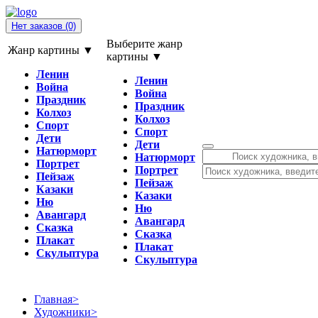
Нет заказов
(0)
Выберите жанр
Жанр картины ▼
картины ▼
Ленин
Ленин
Война
Война
Праздник
Праздник
Колхоз
Колхоз
Спорт
Спорт
Дети
Дети
Натюрморт
Натюрморт
Портрет
Портрет
Пейзаж
Пейзаж
Казаки
Казаки
Ню
Ню
Авангард
Авангард
Сказка
Сказка
Плакат
Плакат
Скульптура
Скульптура
Главная
>
Художники
>