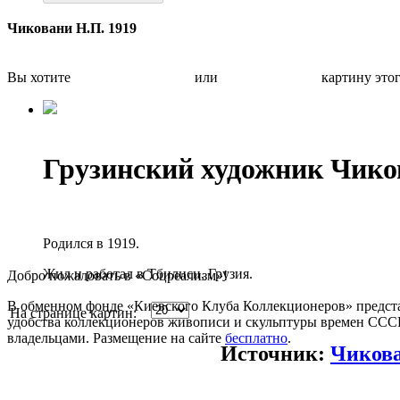
Чиковани Н.П. 1919
Вы хотите
Бесплатно оценить
или
Быстро продать
картину это
Грузинский художник Чик
Родился в 1919.
Жил и работал в Тбилиси, Грузия.
Добро пожаловать в «Соцреализм»!
В обменном фонде «Киевского Клуба Коллекционеров» предста
На странице картин:
удобства коллекционеров живописи и скульптуры времен СССР.
владельцами. Размещение на сайте
бесплатно
.
Источник:
Чиков