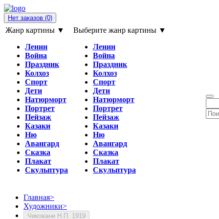
Нет заказов
(0)
Жанр картины ▼
Выберите жанр картины ▼
Ленин
Ленин
Война
Война
Праздник
Праздник
Колхоз
Колхоз
Спорт
Спорт
Дети
Дети
Натюрморт
Натюрморт
Портрет
Портрет
Пейзаж
Пейзаж
Казаки
Казаки
Ню
Ню
Авангард
Авангард
Сказка
Сказка
Плакат
Плакат
Скульптура
Скульптура
Главная
>
Художники
>
Чиковани Н.П. 1919