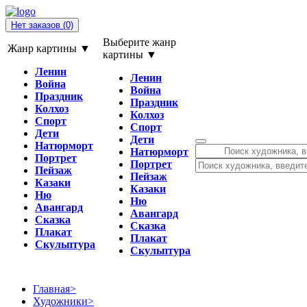
Нет заказов
(0)
Выберите жанр
Жанр картины ▼
картины ▼
Ленин
Ленин
Война
Война
Праздник
Праздник
Колхоз
Колхоз
Спорт
Спорт
Дети
Дети
Натюрморт
Натюрморт
Портрет
Портрет
Пейзаж
Пейзаж
Казаки
Казаки
Ню
Ню
Авангард
Авангард
Сказка
Сказка
Плакат
Плакат
Скульптура
Скульптура
Главная
>
Художники
>