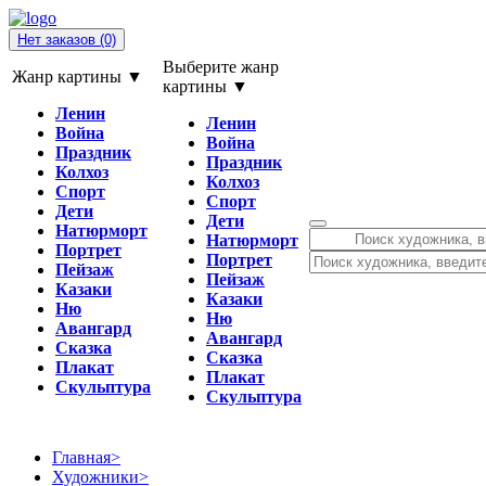
Нет заказов
(0)
Выберите жанр
Жанр картины ▼
картины ▼
Ленин
Ленин
Война
Война
Праздник
Праздник
Колхоз
Колхоз
Спорт
Спорт
Дети
Дети
Натюрморт
Натюрморт
Портрет
Портрет
Пейзаж
Пейзаж
Казаки
Казаки
Ню
Ню
Авангард
Авангард
Сказка
Сказка
Плакат
Плакат
Скульптура
Скульптура
Главная
>
Художники
>