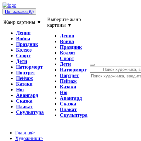
Нет заказов
(0)
Выберите жанр
Жанр картины ▼
картины ▼
Ленин
Ленин
Война
Война
Праздник
Праздник
Колхоз
Колхоз
Спорт
Спорт
Дети
Дети
Натюрморт
Натюрморт
Портрет
Портрет
Пейзаж
Пейзаж
Казаки
Казаки
Ню
Ню
Авангард
Авангард
Сказка
Сказка
Плакат
Плакат
Скульптура
Скульптура
Главная
>
Художники
>