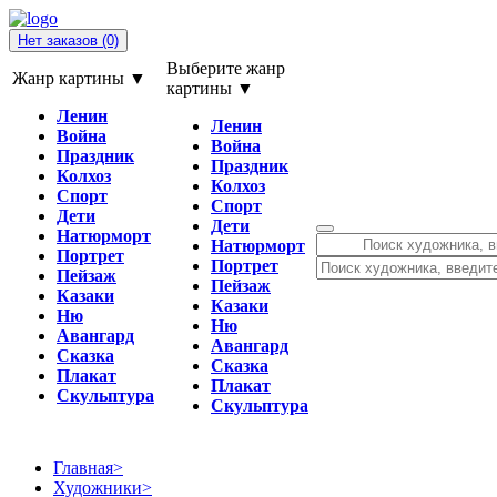
Нет заказов
(0)
Выберите жанр
Жанр картины ▼
картины ▼
Ленин
Ленин
Война
Война
Праздник
Праздник
Колхоз
Колхоз
Спорт
Спорт
Дети
Дети
Натюрморт
Натюрморт
Портрет
Портрет
Пейзаж
Пейзаж
Казаки
Казаки
Ню
Ню
Авангард
Авангард
Сказка
Сказка
Плакат
Плакат
Скульптура
Скульптура
Главная
>
Художники
>