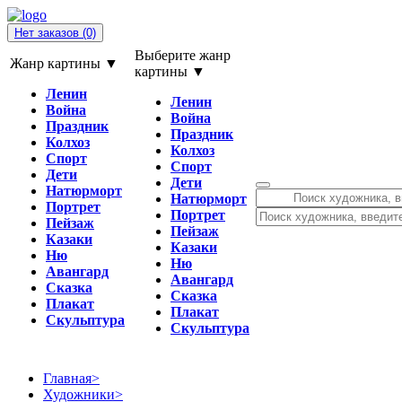
Нет заказов
(0)
Выберите жанр
Жанр картины ▼
картины ▼
Ленин
Ленин
Война
Война
Праздник
Праздник
Колхоз
Колхоз
Спорт
Спорт
Дети
Дети
Натюрморт
Натюрморт
Портрет
Портрет
Пейзаж
Пейзаж
Казаки
Казаки
Ню
Ню
Авангард
Авангард
Сказка
Сказка
Плакат
Плакат
Скульптура
Скульптура
Главная
>
Художники
>