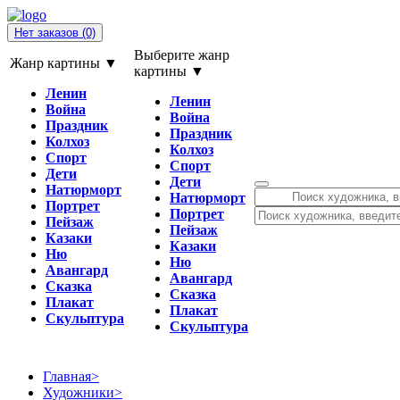
Нет заказов
(0)
Выберите жанр
Жанр картины ▼
картины ▼
Ленин
Ленин
Война
Война
Праздник
Праздник
Колхоз
Колхоз
Спорт
Спорт
Дети
Дети
Натюрморт
Натюрморт
Портрет
Портрет
Пейзаж
Пейзаж
Казаки
Казаки
Ню
Ню
Авангард
Авангард
Сказка
Сказка
Плакат
Плакат
Скульптура
Скульптура
Главная
>
Художники
>