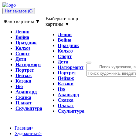
Нет заказов
(0)
Выберите жанр
Жанр картины ▼
картины ▼
Ленин
Ленин
Война
Война
Праздник
Праздник
Колхоз
Колхоз
Спорт
Спорт
Дети
Дети
Натюрморт
Натюрморт
Портрет
Портрет
Пейзаж
Пейзаж
Казаки
Казаки
Ню
Ню
Авангард
Авангард
Сказка
Сказка
Плакат
Плакат
Скульптура
Скульптура
Главная
>
Художники
>