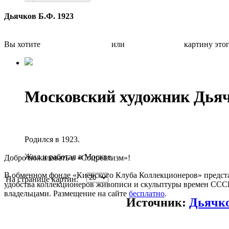
Дьячков Б.Ф. 1923
Вы хотите
Бесплатно оценить
или
Быстро продать
картину это
Московский художник Дья
Родился в 1923.
Жил и работал в Москве.
Добро пожаловать в «Соцреализм»!
В обменном фонде «Киевского Клуба Коллекционеров» предста
На странице картин:
удобства коллекционеров живописи и скульптуры времен СССР.
владельцами. Размещение на сайте
бесплатно
.
Источник:
Дьячко