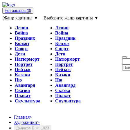
Нет заказов
(0)
Жанр картины ▼
Выберите жанр картины ▼
Ленин
Ленин
Война
Война
Праздник
Праздник
Колхоз
Колхоз
Спорт
Спорт
Дети
Дети
Натюрморт
Натюрморт
Портрет
Портрет
Пейзаж
Пейзаж
Казаки
Казаки
Ню
Ню
Авангард
Авангард
Сказка
Сказка
Плакат
Плакат
Скульптура
Скульптура
Главная
>
Художники
>
Дьячков Б.Ф. 1923