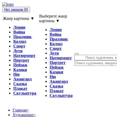
Нет заказов
(0)
Выберите жанр
Жанр картины ▼
картины ▼
Ленин
Ленин
Война
Война
Праздник
Праздник
Колхоз
Колхоз
Спорт
Спорт
Дети
Дети
Натюрморт
Натюрморт
Портрет
Портрет
Пейзаж
Пейзаж
Казаки
Казаки
Ню
Ню
Авангард
Авангард
Сказка
Сказка
Плакат
Плакат
Скульптура
Скульптура
Главная
>
Художники
>