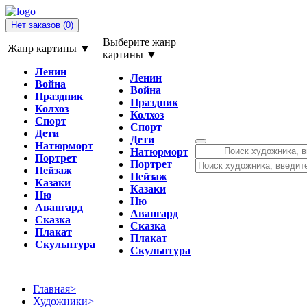
Нет заказов
(0)
Выберите жанр
Жанр картины ▼
картины ▼
Ленин
Ленин
Война
Война
Праздник
Праздник
Колхоз
Колхоз
Спорт
Спорт
Дети
Дети
Натюрморт
Натюрморт
Портрет
Портрет
Пейзаж
Пейзаж
Казаки
Казаки
Ню
Ню
Авангард
Авангард
Сказка
Сказка
Плакат
Плакат
Скульптура
Скульптура
Главная
>
Художники
>