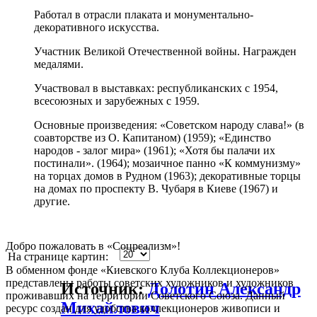
Работал в отрасли плаката и монументально-
декоративного искусства.
Участник Великой Отечественной войны. Награжден
медалями.
Участвовал в выставках: республиканских с 1954,
всесоюзных и зарубежных с 1959.
Основные произведения: «Советском народу слава!» (в
соавторстве из О. Капитаном) (1959); «Единство
народов - залог мира» (1961); «Хотя бы палачи их
постинали». (1964); мозаичное панно «К коммунизму»
на торцах домов в Рудном (1963); декоративные торцы
на домах по проспекту В. Чубаря в Киеве (1967) и
другие.
Добро пожаловать в «Соцреализм»!
На странице картин:
В обменном фонде «Киевского Клуба Коллекционеров»
представлены работы советских художников и художников
Источник:
Долотин Александр
проживавших на территории Советского Союза. Данный
Михайлович
ресурс создан для удобства коллекционеров живописи и