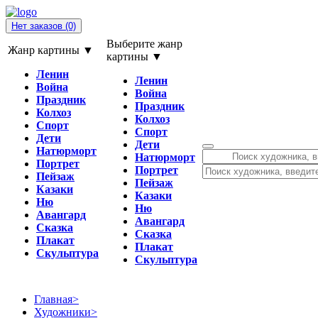
Нет заказов
(0)
Выберите жанр
Жанр картины ▼
картины ▼
Ленин
Ленин
Война
Война
Праздник
Праздник
Колхоз
Колхоз
Спорт
Спорт
Дети
Дети
Натюрморт
Натюрморт
Портрет
Портрет
Пейзаж
Пейзаж
Казаки
Казаки
Ню
Ню
Авангард
Авангард
Сказка
Сказка
Плакат
Плакат
Скульптура
Скульптура
Главная
>
Художники
>