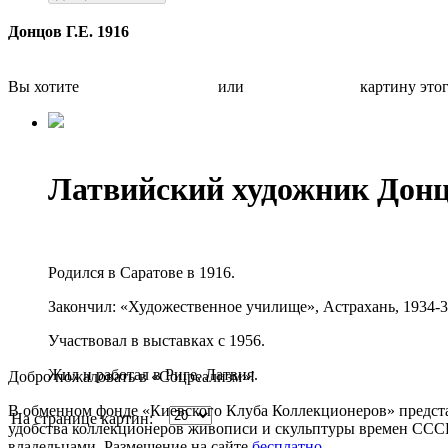
Донцов Г.Е. 1916
Вы хотите
Бесплатно оценить
или
Быстро продать
картину это
Латвийский художник Дон
Родился в Саратове в 1916.
Закончил: «Художественное училище», Астрахань, 1934-3
Участвовал в выставках с 1956.
Жил и работал в Риге, Латвия.
Добро пожаловать в «Соцреализм»!
В обменном фонде «Киевского Клуба Коллекционеров» предста
На странице картин:
удобства коллекционеров живописи и скульптуры времен СССР.
владельцами. Размещение на сайте
бесплатно
.