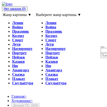
Нет заказов
(0)
Жанр картины ▼
Выберите жанр картины ▼
Ленин
Ленин
Война
Война
Праздник
Праздник
Колхоз
Колхоз
Спорт
Спорт
Дети
Дети
Натюрморт
Натюрморт
Портрет
Портрет
Пейзаж
Пейзаж
Казаки
Казаки
Ню
Ню
Авангард
Авангард
Сказка
Сказка
Плакат
Плакат
Скульптура
Скульптура
Главная
>
Художники
>
Донцов Г.Е. 1916