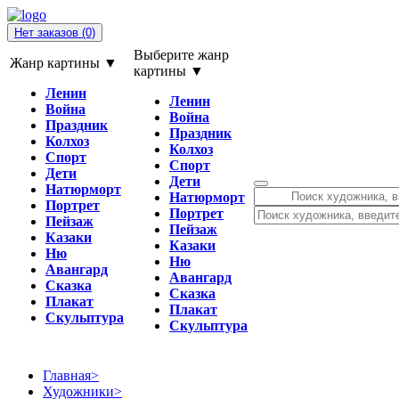
Нет заказов
(0)
Выберите жанр
Жанр картины ▼
картины ▼
Ленин
Ленин
Война
Война
Праздник
Праздник
Колхоз
Колхоз
Спорт
Спорт
Дети
Дети
Натюрморт
Натюрморт
Портрет
Портрет
Пейзаж
Пейзаж
Казаки
Казаки
Ню
Ню
Авангард
Авангард
Сказка
Сказка
Плакат
Плакат
Скульптура
Скульптура
Главная
>
Художники
>