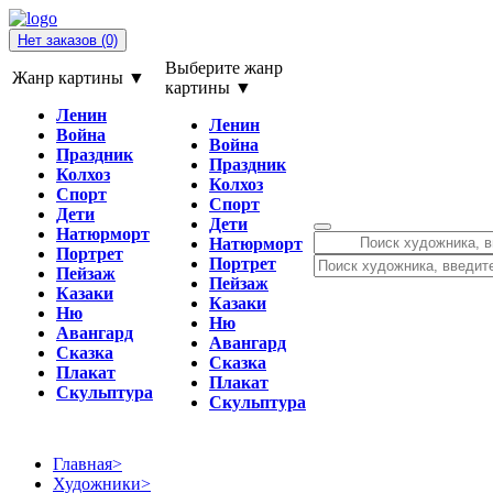
Нет заказов
(0)
Выберите жанр
Жанр картины ▼
картины ▼
Ленин
Ленин
Война
Война
Праздник
Праздник
Колхоз
Колхоз
Спорт
Спорт
Дети
Дети
Натюрморт
Натюрморт
Портрет
Портрет
Пейзаж
Пейзаж
Казаки
Казаки
Ню
Ню
Авангард
Авангард
Сказка
Сказка
Плакат
Плакат
Скульптура
Скульптура
Главная
>
Художники
>