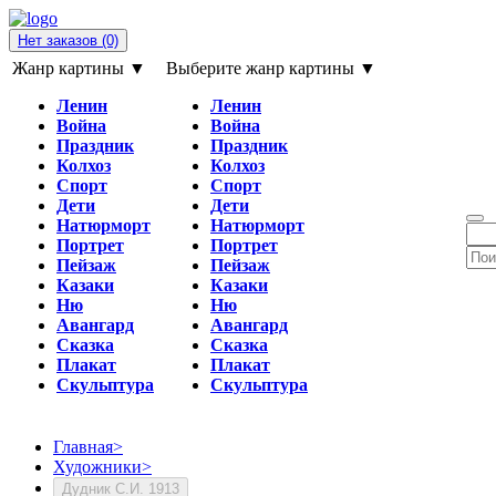
Нет заказов
(0)
Жанр картины ▼
Выберите жанр картины ▼
Ленин
Ленин
Война
Война
Праздник
Праздник
Колхоз
Колхоз
Спорт
Спорт
Дети
Дети
Натюрморт
Натюрморт
Портрет
Портрет
Пейзаж
Пейзаж
Казаки
Казаки
Ню
Ню
Авангард
Авангард
Сказка
Сказка
Плакат
Плакат
Скульптура
Скульптура
Главная
>
Художники
>
Дудник С.И. 1913