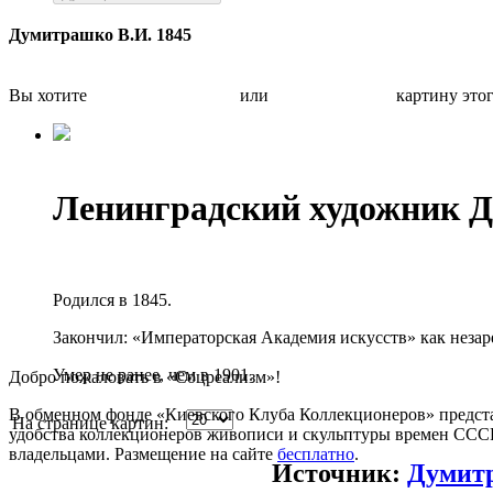
Думитрашко В.И. 1845
Вы хотите
Бесплатно оценить
или
Быстро продать
картину это
Ленинградский художник 
Родился в 1845.
Закончил: «Императорская Академия искусств» как незар
Умер не ранее, чем в 1901.
Добро пожаловать в «Соцреализм»!
В обменном фонде «Киевского Клуба Коллекционеров» предста
На странице картин:
удобства коллекционеров живописи и скульптуры времен СССР.
владельцами. Размещение на сайте
бесплатно
.
Источник:
Думит