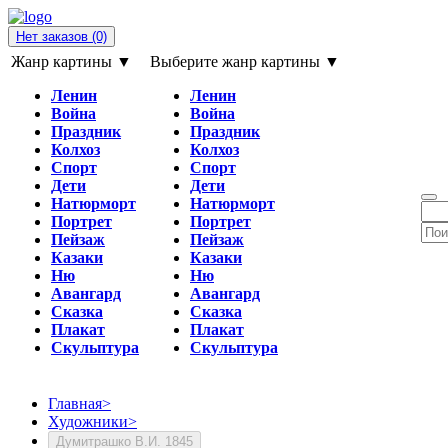
Нет заказов
(0)
Жанр картины ▼
Выберите жанр картины ▼
Ленин
Ленин
Война
Война
Праздник
Праздник
Колхоз
Колхоз
Спорт
Спорт
Дети
Дети
Натюрморт
Натюрморт
Портрет
Портрет
Пейзаж
Пейзаж
Казаки
Казаки
Ню
Ню
Авангард
Авангард
Сказка
Сказка
Плакат
Плакат
Скульптура
Скульптура
Главная
>
Художники
>
Думитрашко В.И. 1845