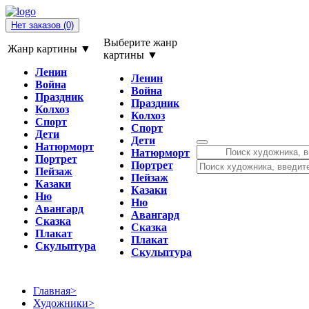
Нет заказов
(0)
Выберите жанр
Жанр картины ▼
картины ▼
Ленин
Ленин
Война
Война
Праздник
Праздник
Колхоз
Колхоз
Спорт
Спорт
Дети
Дети
Натюрморт
Натюрморт
Портрет
Портрет
Пейзаж
Пейзаж
Казаки
Казаки
Ню
Ню
Авангард
Авангард
Сказка
Сказка
Плакат
Плакат
Скульптура
Скульптура
Главная
>
Художники
>