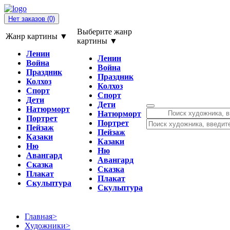
Нет заказов
(0)
Выберите жанр
Жанр картины ▼
картины ▼
Ленин
Ленин
Война
Война
Праздник
Праздник
Колхоз
Колхоз
Спорт
Спорт
Дети
Дети
Натюрморт
Натюрморт
Портрет
Портрет
Пейзаж
Пейзаж
Казаки
Казаки
Ню
Ню
Авангард
Авангард
Сказка
Сказка
Плакат
Плакат
Скульптура
Скульптура
Главная
>
Художники
>