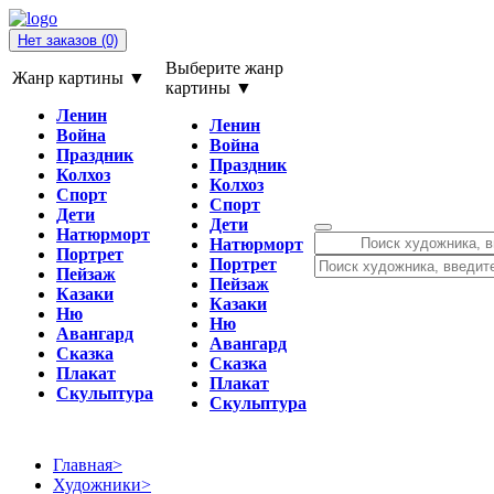
Нет заказов
(0)
Выберите жанр
Жанр картины ▼
картины ▼
Ленин
Ленин
Война
Война
Праздник
Праздник
Колхоз
Колхоз
Спорт
Спорт
Дети
Дети
Натюрморт
Натюрморт
Портрет
Портрет
Пейзаж
Пейзаж
Казаки
Казаки
Ню
Ню
Авангард
Авангард
Сказка
Сказка
Плакат
Плакат
Скульптура
Скульптура
Главная
>
Художники
>