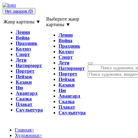
Нет заказов
(0)
Выберите жанр
Жанр картины ▼
картины ▼
Ленин
Ленин
Война
Война
Праздник
Праздник
Колхоз
Колхоз
Спорт
Спорт
Дети
Дети
Натюрморт
Натюрморт
Портрет
Портрет
Пейзаж
Пейзаж
Казаки
Казаки
Ню
Ню
Авангард
Авангард
Сказка
Сказка
Плакат
Плакат
Скульптура
Скульптура
Главная
>
Художники
>