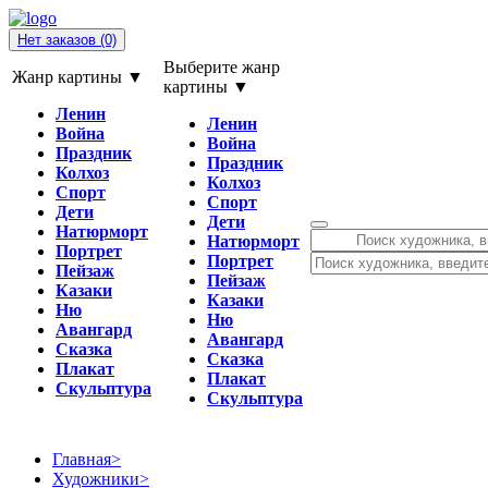
Нет заказов
(0)
Выберите жанр
Жанр картины ▼
картины ▼
Ленин
Ленин
Война
Война
Праздник
Праздник
Колхоз
Колхоз
Спорт
Спорт
Дети
Дети
Натюрморт
Натюрморт
Портрет
Портрет
Пейзаж
Пейзаж
Казаки
Казаки
Ню
Ню
Авангард
Авангард
Сказка
Сказка
Плакат
Плакат
Скульптура
Скульптура
Главная
>
Художники
>