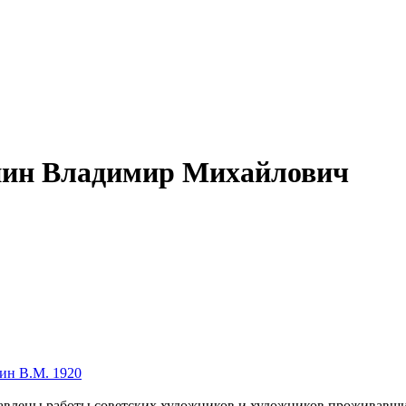
нин Владимир Михайлович
ин В.М. 1920
влены работы советских художников и художников проживавших