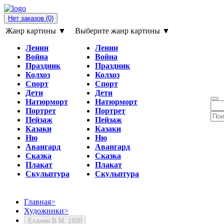
Нет заказов
(0)
Жанр картины ▼
Выберите жанр картины ▼
Ленин
Ленин
Война
Война
Праздник
Праздник
Колхоз
Колхоз
Спорт
Спорт
Дети
Дети
Натюрморт
Натюрморт
Портрет
Портрет
Пейзаж
Пейзаж
Казаки
Казаки
Ню
Ню
Авангард
Авангард
Сказка
Сказка
Плакат
Плакат
Скульптура
Скульптура
Главная
>
Художники
>
Еханин В.М. 1920