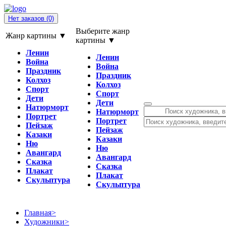
Нет заказов
(0)
Выберите жанр
Жанр картины ▼
картины ▼
Ленин
Ленин
Война
Война
Праздник
Праздник
Колхоз
Колхоз
Спорт
Спорт
Дети
Дети
Натюрморт
Натюрморт
Портрет
Портрет
Пейзаж
Пейзаж
Казаки
Казаки
Ню
Ню
Авангард
Авангард
Сказка
Сказка
Плакат
Плакат
Скульптура
Скульптура
Главная
>
Художники
>