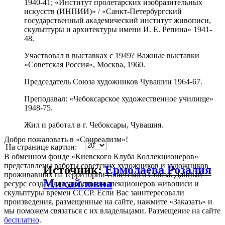
1940-41; «Институт пролетарских изобразительных
искусств (ИНПИИ)» / «Санкт-Петербургский
государственный академический институт живописи,
скульптуры и архитектуры имени И. Е. Репина» 1941-
48.
Участвовал в выставках с 1949? Важные выставки
«Советская Россия», Москва, 1960.
Председатель Союза художников Чувашии 1964-67.
Преподавал: «Чебоксарское художественное училище»
1948-75.
Жил и работал в г. Чебоксары, Чувашия.
Добро пожаловать в «Соцреализм»!
На странице картин:
В обменном фонде «Киевского Клуба Коллекционеров»
представлены работы советских художников и художников
Источник:
Ермолаева Розалия
проживавших на территории Советского Союза. Данный
Михайловна
ресурс создан для удобства коллекционеров живописи и
скульптуры времен СССР. Если Вас заинтересовали
произведения, размещенные на сайте, нажмите «Заказать» и
мы поможем связаться с их владельцами. Размещение на сайте
бесплатно
.