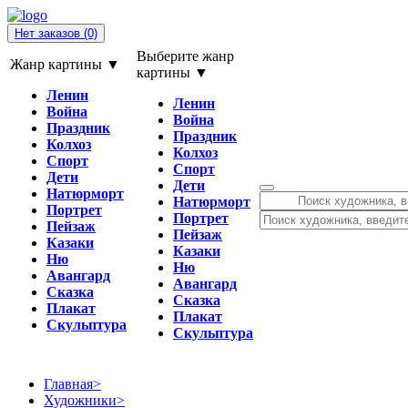
Нет заказов
(0)
Выберите жанр
Жанр картины ▼
картины ▼
Ленин
Ленин
Война
Война
Праздник
Праздник
Колхоз
Колхоз
Спорт
Спорт
Дети
Дети
Натюрморт
Натюрморт
Портрет
Портрет
Пейзаж
Пейзаж
Казаки
Казаки
Ню
Ню
Авангард
Авангард
Сказка
Сказка
Плакат
Плакат
Скульптура
Скульптура
Главная
>
Художники
>