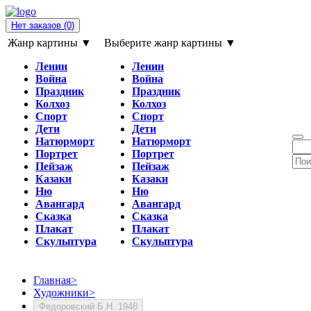
Нет заказов
(0)
Жанр картины ▼
Выберите жанр картины ▼
Ленин
Ленин
Война
Война
Праздник
Праздник
Колхоз
Колхоз
Спорт
Спорт
Дети
Дети
Натюрморт
Натюрморт
Портрет
Портрет
Пейзаж
Пейзаж
Казаки
Казаки
Ню
Ню
Авангард
Авангард
Сказка
Сказка
Плакат
Плакат
Скульптура
Скульптура
Главная
>
Художники
>
Федоровский Б.Н. 1948