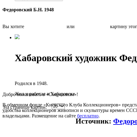
Федоровский Б.Н. 1948
Вы хотите
Бесплатно оценить
или
Быстро продать
картину это
Хабаровский художник Фе
Родился в 1948.
Жил и работал в Хабаровске.
Добро пожаловать в «Соцреализм»!
В обменном фонде «Киевского Клуба Коллекционеров» предста
На странице картин:
удобства коллекционеров живописи и скульптуры времен СССР.
владельцами. Размещение на сайте
бесплатно
.
Источник:
Федоро