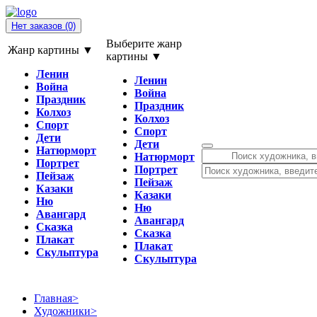
Нет заказов
(0)
Выберите жанр
Жанр картины ▼
картины ▼
Ленин
Ленин
Война
Война
Праздник
Праздник
Колхоз
Колхоз
Спорт
Спорт
Дети
Дети
Натюрморт
Натюрморт
Портрет
Портрет
Пейзаж
Пейзаж
Казаки
Казаки
Ню
Ню
Авангард
Авангард
Сказка
Сказка
Плакат
Плакат
Скульптура
Скульптура
Главная
>
Художники
>