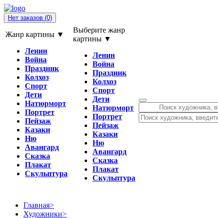
Нет заказов
(0)
Выберите жанр
Жанр картины ▼
картины ▼
Ленин
Ленин
Война
Война
Праздник
Праздник
Колхоз
Колхоз
Спорт
Спорт
Дети
Дети
Натюрморт
Натюрморт
Портрет
Портрет
Пейзаж
Пейзаж
Казаки
Казаки
Ню
Ню
Авангард
Авангард
Сказка
Сказка
Плакат
Плакат
Скульптура
Скульптура
Главная
>
Художники
>