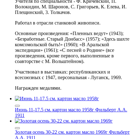
Учителя по специальности - Ф. Кричевский, П.
Волокидин, М. Шаронов, С. Григорьев, К. Елева, И.
Плещинский, 3. Толкачов.
Работал в отрасли станковой живописи.
Основные произведения: «Пленных ведут» (1943);
«Безработные. Старый Донбасс» (1957); «Здесь шахте
комсомольской быть!» (1960); «В Аральской
экспедиции» (1961); «С песней о Родине» (все
произведения, кроме первого, выполненные в
соавторстве с М. Вольштейном).
Участвовал в выставках: республиканских и
всесоюзных с 1947, персональная - Луганск, 1969.
Награжден медалями.
Июнь 11-17.5 см. картон масло 1958г
Фильберт А.А.
1911
Золотая осень 30-22 см. картон масло 1969г
Фильберт
А.А. 1911