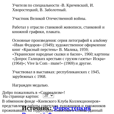
Учителя по специальности -В. Кричевский, И.
Хворостецкий, В. Заболотный.
Участник Великой Отечественной войны.
Работал у отрасли станковой живописи, станковой и
книжной графики, плаката.
Основные произведения: серия литографий к альбому
«Иван Федоров» (1949); художественное оформление
книг «Красный перстень» В. Малика, 1959;
«Украинские народные сказки и басни», 1960; картины
«Допрос Галицких крестьян с грузом газеты» Искра»
(1964)»; Vive la Com - mune!» (1969) и другие.
Участвовал в выставках: республиканских с 1945,
зарубежных с 1968.
Награжден медалью.
Добро пожаловать в «Соцреализм»!
На странице картин:
В обменном фонде «Киевского Клуба Коллекционеров»
представлены работы советских художников и художников
Источник:
Форостецкий
проживавших на территории Советского Союза. Данный