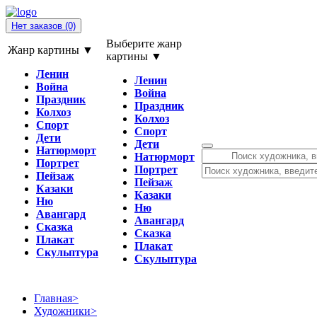
Нет заказов
(0)
Выберите жанр
Жанр картины ▼
картины ▼
Ленин
Ленин
Война
Война
Праздник
Праздник
Колхоз
Колхоз
Спорт
Спорт
Дети
Дети
Натюрморт
Натюрморт
Портрет
Портрет
Пейзаж
Пейзаж
Казаки
Казаки
Ню
Ню
Авангард
Авангард
Сказка
Сказка
Плакат
Плакат
Скульптура
Скульптура
Главная
>
Художники
>