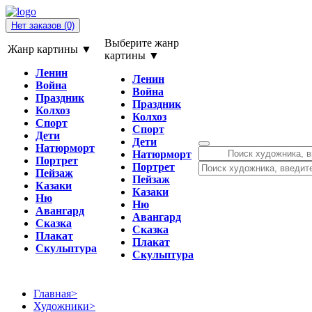
Нет заказов
(0)
Выберите жанр
Жанр картины ▼
картины ▼
Ленин
Ленин
Война
Война
Праздник
Праздник
Колхоз
Колхоз
Спорт
Спорт
Дети
Дети
Натюрморт
Натюрморт
Портрет
Портрет
Пейзаж
Пейзаж
Казаки
Казаки
Ню
Ню
Авангард
Авангард
Сказка
Сказка
Плакат
Плакат
Скульптура
Скульптура
Главная
>
Художники
>