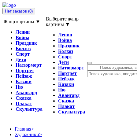
Нет заказов
(0)
Выберите жанр
Жанр картины ▼
картины ▼
Ленин
Ленин
Война
Война
Праздник
Праздник
Колхоз
Колхоз
Спорт
Спорт
Дети
Дети
Натюрморт
Натюрморт
Портрет
Портрет
Пейзаж
Пейзаж
Казаки
Казаки
Ню
Ню
Авангард
Авангард
Сказка
Сказка
Плакат
Плакат
Скульптура
Скульптура
Главная
>
Художники
>