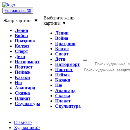
Нет заказов
(0)
Выберите жанр
Жанр картины ▼
картины ▼
Ленин
Ленин
Война
Война
Праздник
Праздник
Колхоз
Колхоз
Спорт
Спорт
Дети
Дети
Натюрморт
Натюрморт
Портрет
Портрет
Пейзаж
Пейзаж
Казаки
Казаки
Ню
Ню
Авангард
Авангард
Сказка
Сказка
Плакат
Плакат
Скульптура
Скульптура
Главная
>
Художники
>